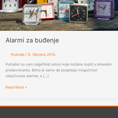
Alarmi za buđenje
Podvale
/
9. Oktobra 2015.
Potrebni su vam najjeftiniji satovi koje možete kupiti u kineskim
prodavnicama. Bitno je samo da posjeduju mogućnost
uključivanja alarma, a […]
Alarmi
Read More »
za
buđenje