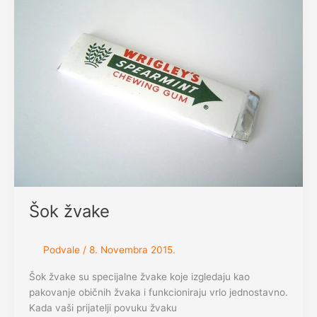
Šok žvake
Podvale
/
8. Novembra 2015.
Šok žvake su specijalne žvake koje izgledaju kao
pakovanje običnih žvaka i funkcioniraju vrlo jednostavno.
Kada vaši prijatelji povuku žvaku