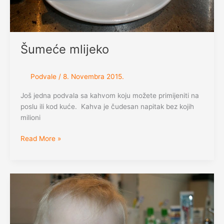
Šumeće mlijeko
Podvale
/
8. Novembra 2015.
Još jedna podvala sa kahvom koju možete primijeniti na
poslu ili kod kuće. Kahva je čudesan napitak bez kojih
milioni
Šumeće
Read More »
mlijeko