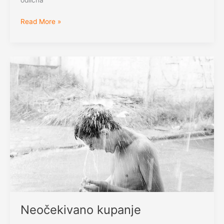
odlična
Ludi
Read More »
kafeni
val
Neočekivano kupanje