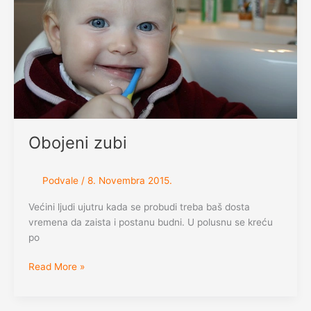
Obojeni zubi
Podvale
/
8. Novembra 2015.
Većini ljudi ujutru kada se probudi treba baš dosta
vremena da zaista i postanu budni. U polusnu se kreću
po
Obojeni
Read More »
zubi