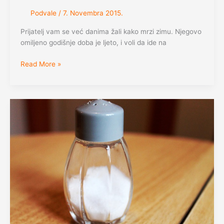
Podvale
/
7. Novembra 2015.
Prijatelj vam se već danima žali kako mrzi zimu. Njegovo
omiljeno godišnje doba je ljeto, i voli da ide na
Neočekivano
Read More »
kupanje