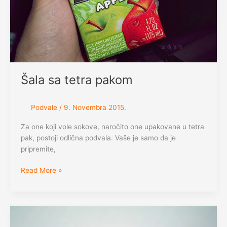
Šala sa tetra pakom
Podvale
/
9. Novembra 2015.
Za one koji vole sokove, naročito one upakovane u tetra
pak, postoji odlična podvala. Vaše je samo da je
pripremite,
Šala
Read More »
sa
tetra
pakom