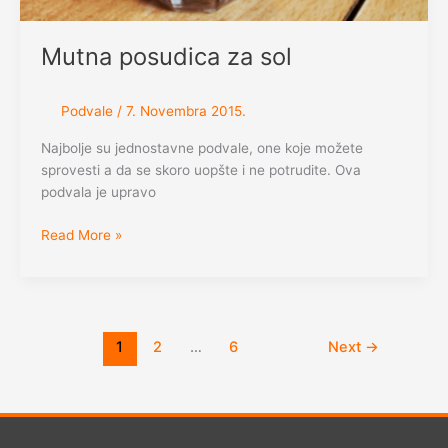
Mutna posudica za sol
Podvale
/
7. Novembra 2015.
Najbolje su jednostavne podvale, one koje možete
sprovesti a da se skoro uopšte i ne potrudite. Ova
podvala je upravo
Mutna
Read More »
posudica
za
sol
1
2
…
6
Next
→