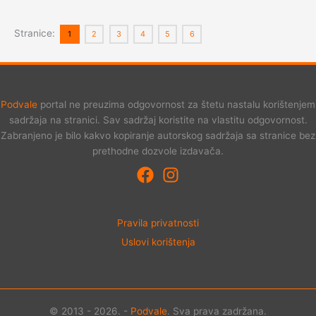
Stranice:
1
2
3
4
5
6
Podvale
portal ne preuzima odgovornost za štetu nastalu korištenjem
sadržaja na stranici. Sav sadržaj koristite na vlastitu odgovornost.
Zabranjeno je bilo kakvo kopiranje autorskog sadržaja sa stranice bez
prethodne dozvole izdavača.
Pravila privatnosti
Uslovi korištenja
© 2013 - 2026. -
Podvale
. Sva prava zadržana.