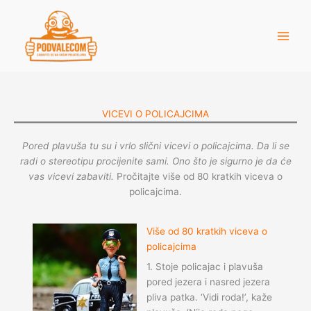
Skip
to
content
VICEVI O POLICAJCIMA
Pored plavuša tu su i vrlo slični vicevi o policajcima. Da li se
radi o stereotipu procijenite sami. Ono što je sigurno je da će
vas vicevi zabaviti.
Pročitajte više od 80 kratkih viceva o
policajcima.
Više od 80 kratkih viceva o
policajcima
1. Stoje policajac i plavuša
pored jezera i nasred jezera
pliva patka. ‘Vidi roda!’, kaže