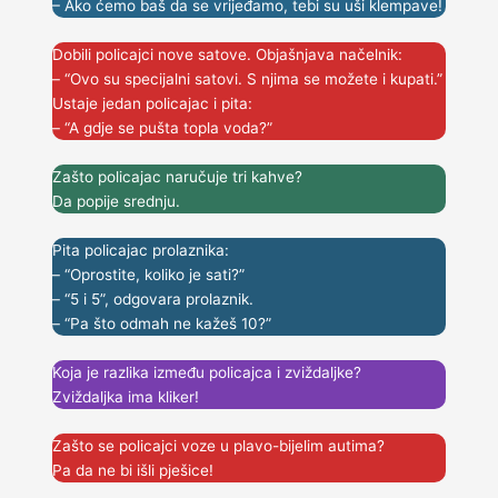
– Ako ćemo baš da se vrijeđamo, tebi su uši klempave!
Dobili policajci nove satove. Objašnjava načelnik:
– “Ovo su specijalni satovi. S njima se možete i kupati.”
Ustaje jedan policajac i pita:
– “A gdje se pušta topla voda?”
Zašto policajac naručuje tri kahve?
Da popije srednju.
Pita policajac prolaznika:
– “Oprostite, koliko je sati?”
– “5 i 5”, odgovara prolaznik.
– “Pa što odmah ne kažeš 10?”
Koja je razlika između policajca i zviždaljke?
Zviždaljka ima kliker!
Zašto se policajci voze u plavo-bijelim autima?
Pa da ne bi išli pješice!