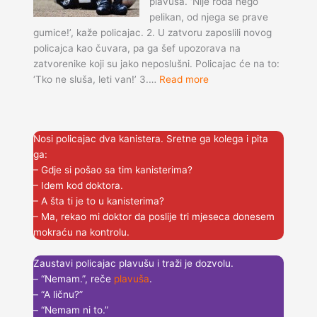
plavuša. ‘Nije roda nego
pelikan, od njega se prave
gumice!’, kaže policajac. 2. U zatvoru zaposlili novog
policajca kao čuvara, pa ga šef upozorava na
zatvorenike koji su jako neposlušni. Policajac će na to:
:
‘Tko ne sluša, leti van!’ 3.…
Read more
V
i
š
Nosi policajac dva kanistera. Sretne ga kolega i pita
e
ga:
o
– Gdje si pošao sa tim kanisterima?
d
– Idem kod doktora.
8
– A šta ti je to u kanisterima?
0
– Ma, rekao mi doktor da poslije tri mjeseca donesem
k
mokraću na kontrolu.
r
a
Zaustavi policajac plavušu i traži je dozvolu.
t
– “Nemam.”, reče
plavuša
.
k
– “A ličnu?”
i
– “Nemam ni to.”
h