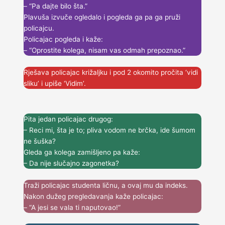
– “Pa dajte bilo šta.”
v
Plavuša izvuče ogledalo i pogleda ga pa ga pruži
i
policajcu.
c
Policajac pogleda i kaže:
e
– “Oprostite kolega, nisam vas odmah prepoznao.”
v
a
Rješava policajac križaljku i pod 2 okomito pročita ‘vidi
o
sliku’ i upiše ‘Vidim’.
p
o
l
i
Pita jedan policajac drugog:
c
– Reci mi, šta je to; pliva vodom ne brčka, ide šumom
a
ne šuška?
j
Gleda ga kolega zamišljeno pa kaže:
c
– Da nije slučajno zagonetka?
i
m
Traži policajac studenta ličnu, a ovaj mu da indeks.
a
Nakon dužeg pregledavanja kaže policajac:
– “A jesi se vala ti naputovao!”