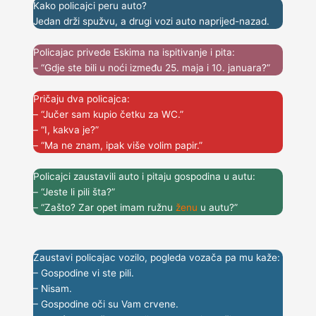
Kako policajci peru auto?
Jedan drži spužvu, a drugi vozi auto naprijed-nazad.
Policajac privede Eskima na ispitivanje i pita:
– “Gdje ste bili u noći između 25. maja i 10. januara?”
Pričaju dva policajca:
– “Jučer sam kupio četku za WC.”
– “I, kakva je?”
– “Ma ne znam, ipak više volim papir.”
Policajci zaustavili auto i pitaju gospodina u autu:
– “Jeste li pili šta?”
– “Zašto? Zar opet imam ružnu
ženu
u autu?”
Zaustavi policajac vozilo, pogleda vozača pa mu kaže:
– Gospodine vi ste pili.
– Nisam.
– Gospodine oči su Vam crvene.