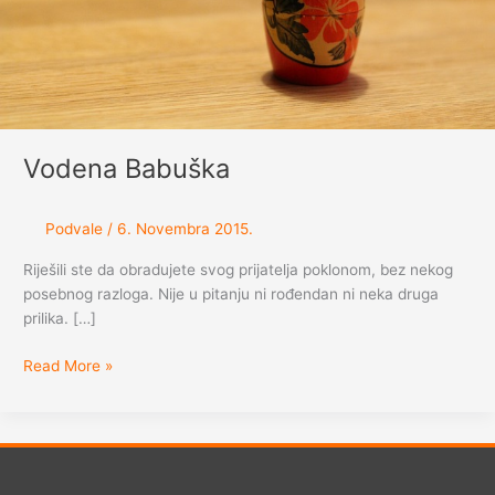
Vodena Babuška
Podvale
/
6. Novembra 2015.
Riješili ste da obradujete svog prijatelja poklonom, bez nekog
posebnog razloga. Nije u pitanju ni rođendan ni neka druga
prilika. […]
Vodena
Read More »
Babuška