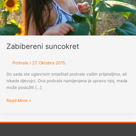
Zabibereni suncokret
Podvale
/
27. Oktobra 2015.
Do sada ste uglavnom smještali podvale vašim prijateljima, ali
nikada djevojci. Ova podvala namijenjena je upravo njoj, mada
može poslužiti […]
Zabibereni
Read More »
suncokret