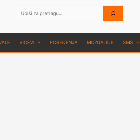
Pretraga
VALE
VICEVI
POREĐENJA
MOZGALICE
SMS