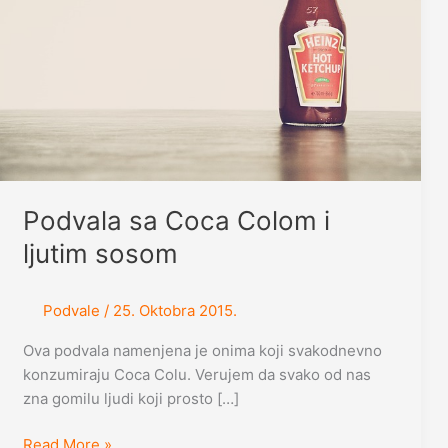
Podvala sa Coca Colom i
ljutim sosom
Podvale
/
25. Oktobra 2015.
Ova podvala namenjena je onima koji svakodnevno
konzumiraju Coca Colu. Verujem da svako od nas
zna gomilu ljudi koji prosto […]
Podvala
Read More »