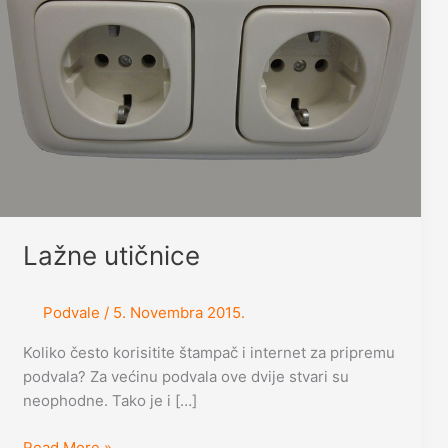
Lažne utičnice
Podvale
/
5. Novembra 2015.
Koliko često korisitite štampač i internet za pripremu
podvala? Za većinu podvala ove dvije stvari su
neophodne. Tako je i […]
Lažne
Read More »