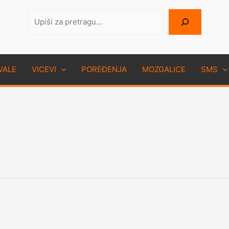
Pretraga
VALE
VICEVI
POREĐENJA
MOZGALICE
SMS