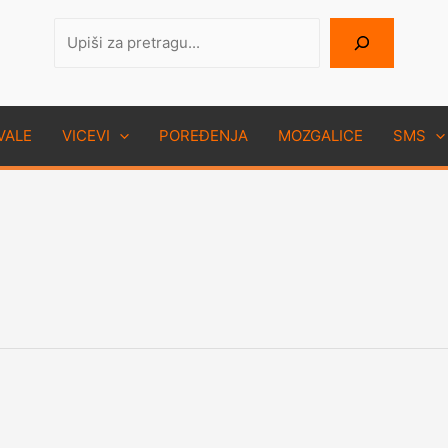
Pretraga
VALE
VICEVI
POREĐENJA
MOZGALICE
SMS