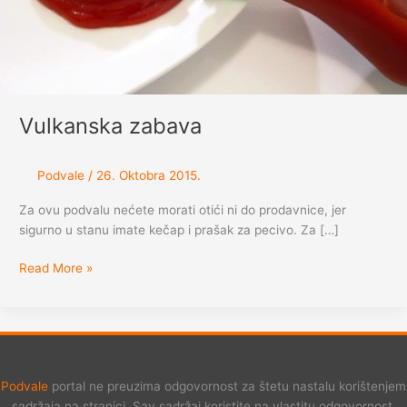
Vulkanska zabava
Podvale
/
26. Oktobra 2015.
Za ovu podvalu nećete morati otići ni do prodavnice, jer
sigurno u stanu imate kečap i prašak za pecivo. Za […]
Vulkanska
Read More »
zabava
Podvale
portal ne preuzima odgovornost za štetu nastalu korištenjem
sadržaja na stranici. Sav sadržaj koristite na vlastitu odgovornost.