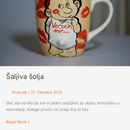
Šaljiva šolja
Podvale
/
27. Oktobra 2015.
Već ste navikli da ste vi jedini zaduženi za dobru atmosferu u
kancelariji. Kolege prosto ne znaju šta bi bez
Šaljiva
Read More »
šolja