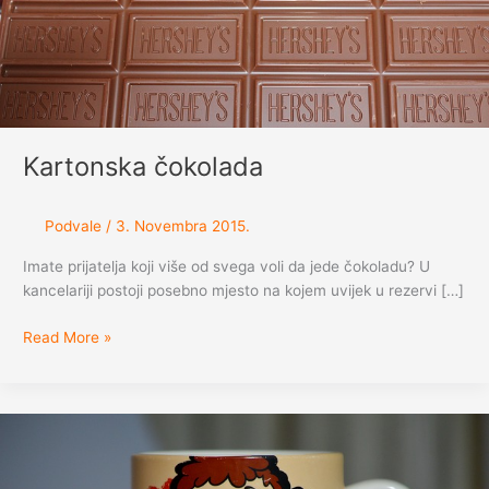
Kartonska čokolada
Podvale
/
3. Novembra 2015.
Imate prijatelja koji više od svega voli da jede čokoladu? U
kancelariji postoji posebno mjesto na kojem uvijek u rezervi […]
Kartonska
Read More »
čokolada