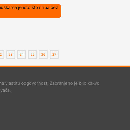
škarca je isto što i riba bez
2
23
24
25
26
27
na vlastitu odgovornost. Zabranjeno je bilo kakvo
avača.