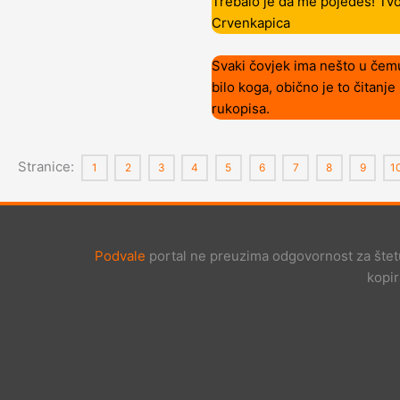
Trebalo je da me pojedeš! Tvo
Crvenkapica
Svaki čovjek ima nešto u čemu
bilo koga, obično je to čitanje
rukopisa.
Stranice:
1
2
3
4
5
6
7
8
9
1
Podvale
portal ne preuzima odgovornost za štetu 
kopir