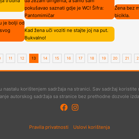
ja trudna
da zezam dirigenta, a samo sam
pokušavao saznati gdje je WC! Šifra:
Žena bez mu
Pantomimičar
bicikla.
 je bolji od
 svog
Kad žena uči voziti ne stajte joj na put.
Bukvalno!
0
11
12
13
14
15
16
17
18
19
20
21
2
nastalu korištenjem sadržaja na stranici. Sav sadržaj koristite 
anje autorskog sadržaja sa stranice bez prethodne dozvole izd
Pravila privatnosti
Uslovi korištenja