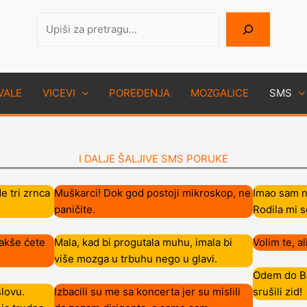
Pretraga
VALE
VICEVI
POREĐENJA
MOZGALICE
SMS
I DALJE ŠALJIVE SMS PORUKE
e tri zrnca
Muškarci! Dok god postoji mikroskop, ne
Imao sam ne
paničite.
Rodila mi s
Lakše ćete
Mala, kad bi progutala muhu, imala bi
Volim te, a
više mozga u trbuhu nego u glavi.
Odem do Ber
slovu.
Izbacili su me sa koncerta jer su mislili
srušili zid!