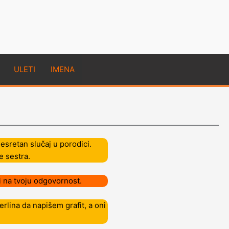
ULETI
IMENA
sretan slučaj u porodici.
e sestra.
li na tvoju odgovornost.
lina da napišem grafit, a oni