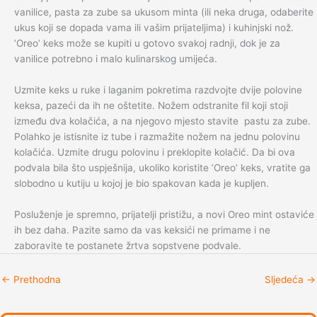
vanilice, pasta za zube sa ukusom minta (ili neka druga, odaberite
ukus koji se dopada vama ili vašim prijateljima) i kuhinjski nož.
’Oreo’ keks može se kupiti u gotovo svakoj radnji, dok je za
vanilice potrebno i malo kulinarskog umijeća.
Uzmite keks u ruke i laganim pokretima razdvojte dvije polovine
keksa, pazeći da ih ne oštetite. Nožem odstranite fil koji stoji
između dva kolačića, a na njegovo mjesto stavite pastu za zube.
Polahko je istisnite iz tube i razmažite nožem na jednu polovinu
kolačića. Uzmite drugu polovinu i preklopite kolačić. Da bi ova
podvala bila što uspješnija, ukoliko koristite ’Oreo’ keks, vratite ga
slobodno u kutiju u kojoj je bio spakovan kada je kupljen.
Posluženje je spremno, prijatelji pristižu, a novi Oreo mint ostaviće
ih bez daha. Pazite samo da vas keksići ne primame i ne
zaboravite te postanete žrtva sopstvene podvale.
←
Prethodna
Sljedeća
→