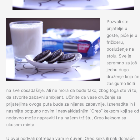
Pozvali ste
prijatelje u
goste, piće je u
frižideru,
posluženje na
stolu. Sve je
spremno za još
jednu dugo
druženje koja će
zasigurno ličiti
na sve dosadašnje. Ali ne mora da bude tako, zbog toga ste vi tu,
da stvorite zabavni ambijent. Učinite da vase druženje sa
prijateljima ovoga puta bude za nijansu zabavnije. Iznenadite ih i
nasmijte potpuno novim i nesvakidašnjim “Oreo” keksom koji se od
nedavno može napraviti i na našem tržištu, Oreo keksom sa
ukusom minta.
U ovoj podvali potreban vam je čuveni Oreo keks ili pak domaće